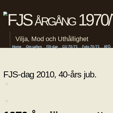
Vilja, Mod och Uthållighet
Home
Om sajten
FJS-dag
GU 70/71
Foto 70/71
KFÖ
FJS-dag 2010, 40-års jub.