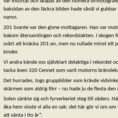
var instiftat och skapat av den numera örnfotograf
baksidan av den läckra bilden hade såväl vi gubbar 
namn.
201 Svante var den givne mottagaren. Han var moto
bakom återsamlingen och rekordslakten. I skogen fö
svårt att knäcka 201:an, men nu rullade minst ett p
kinder.
Vi andra kände oss självklart delaktiga i rekordet 
tacka även 320 Cennet som varit motorns bränsle
Det hurrades, togs gruppbilder som krävde vidvinke
skärmen som aldrig förr – nu hade ju de flesta den 
Solen sänkte sig och fyrverkeriet steg till väders. N
åka hem visste vi alla en sak; det här gör vi om om f
att vänta i tio år”.