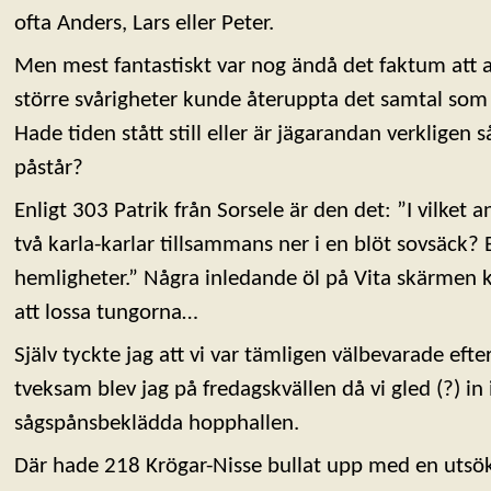
ofta Anders, Lars eller Peter.
Men mest fantastiskt var nog ändå det faktum att al
större svårigheter kunde återuppta det samtal som a
Hade tiden stått still eller är jägarandan verkligen s
påstår?
Enligt 303 Patrik från Sorsele är den det: ”I vilke
två karla-karlar tillsammans ner i en blöt sovsäck? 
hemligheter.” Några inledande öl på Vita skärmen ka
att lossa tungorna…
Själv tyckte jag att vi var tämligen välbevarade efter
tveksam blev jag på fredagskvällen då vi gled (?) in
sågspånsbeklädda hopphallen.
Där hade 218 Krögar-Nisse bullat upp med en utsök