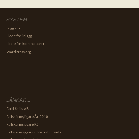
SYSTEM
Logga in
Flöde för inlägg
Flöde för kommentarer
WordPress.org
LÄNKAR...
Cold Skills AB
Fallskärmsjägare År 2010
Fallskärmsjägare K3
Fallskärmsjägarklubbens hemsida