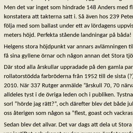
Men det var inget som hindrade 148 Anders med fle
konstatera att takterna satt i. Så även hos 239 Pet
följa med som ballast under ett av lördagens uppv
meters höjd. Perfekta stående landningar på båda!
Helgens stora höjdpunkt var annars avlämningen til
få sina gyllene örnar och någon annan det Stora tjö
Där stod alla årskullar uppradade på den gamla par
rollatorstödda farbröderna från 1952 till de sista (?
2010. När 337 Rutger anmälde ”årskull 70, 70 närva
alldeles tyst i de övriga leden och i publiken. Tystna
sorl ”hörde jag rätt?”, och därefter blev det både j
oss återigen som någon sa ”flest, goast och vackras
Sedan blev det allvar. Det var dags att dela ut Stora 