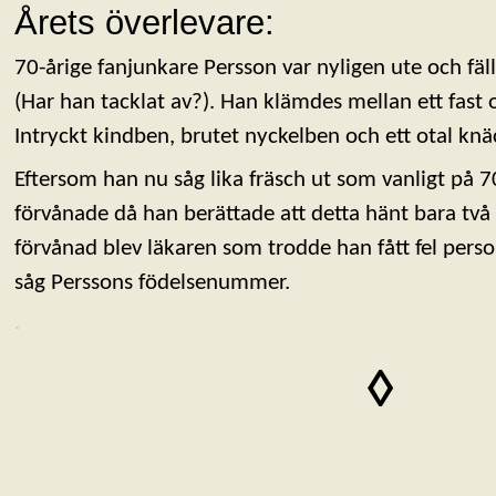
Årets överlevare:
70-årige fanjunkare Persson var nyligen ute och fä
(Har han tacklat av?). Han klämdes mellan ett fast o
Intryckt kindben, brutet nyckelben och ett otal knä
Eftersom han nu såg lika fräsch ut som vanligt på 70-
förvånade då han berättade att detta hänt bara tv
förvånad blev läkaren som trodde han fått fel pers
såg Perssons födelsenummer.
.
◊