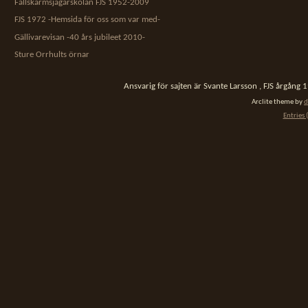
Fallskärmsjägarskolan FJS 1952-2009
FJS 1972 -Hemsida för oss som var med-
Gällivarevisan -40 års jubileet 2010-
Sture Orrhults örnar
Ansvarig för sajten är Svante Larsson , FJS årgång
Arclite theme by
d
Entries 