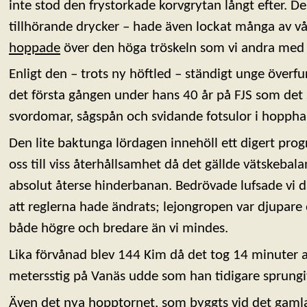
inte stod den frystorkade korvgrytan långt efter. De
tillhörande drycker – hade även lockat många av vår
hoppade
över den höga tröskeln som vi andra med l
Enligt den – trots ny höftled – ständigt unge överfu
det första gången under hans 40 år på FJS som det 
svordomar, sågspån och svidande fotsulor i hoppha
Den lite baktunga lördagen innehöll ett digert pr
oss till viss återhållsamhet då det gällde vätskebal
absolut återse hinderbanan. Bedrövade lufsade vi d
att reglerna hade ändrats; lejongropen var djupare 
både högre och bredare än vi mindes.
Lika förvånad blev 144 Kim då det tog 14 minuter 
metersstig på Vanäs udde som han tidigare sprungi
Även det nya hopptornet, som byggts vid det gamla 