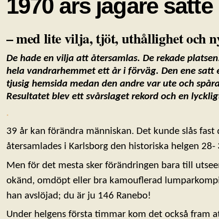
1970 års jägare satte
– med lite vilja, tjöt, uthållighet och 
De hade en vilja att återsamlas. De rekade platsen.
hela vandrarhemmet ett år i förväg. Den ene satt
tjusig hemsida medan den andre var ute och spåra
Resultatet blev ett svårslaget rekord och en lyckli
.
39 år kan förändra människan. Det kunde slås fast 
återsamlades i Karlsborg den historiska helgen 28-
Men för det mesta sker förändringen bara till utse
okänd, omdöpt eller bra kamouflerad lumparkomp
han avslöjad; du är ju 146 Ranebo!
Under helgens första timmar kom det också fram at