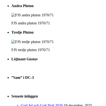
Andra Pluton
FJS andra pluton 1970/71
Tredje Pluton
FJS tredje pluton 1970/71
Löjtnant Gustav
”Sam” i DC-3
Senaste inläggen
God Jul och Gott Nytt 2026
19 december, 2025