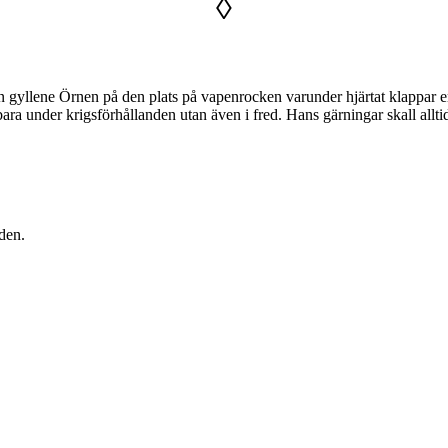
◊
n gyllene Örnen på den plats på vapenrocken varunder hjärtat klappar er
ara under krigsförhållanden utan även i fred. Hans gärningar skall allti
den.