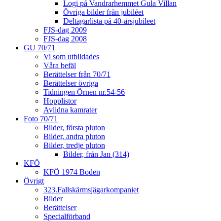
Logi på Vandrarhemmet Gula Villan
Övriga bilder från jubiléet
Deltagarlista på 40-årsjubileet
FJS-dag 2009
FJS-dag 2008
GU 70/71
Vi som utbildades
Våra befäl
Berättelser från 70/71
Berättelser övriga
Tidningen Örnen nr.54-56
Hopplistor
Avlidna kamrater
Foto 70/71
Bilder, första pluton
Bilder, andra pluton
Bilder, tredje pluton
Bilder, från Jan (314)
KFÖ
KFÖ 1974 Boden
Övrigt
323.Fallskärmsjägarkompaniet
Bilder
Berättelser
Specialförband