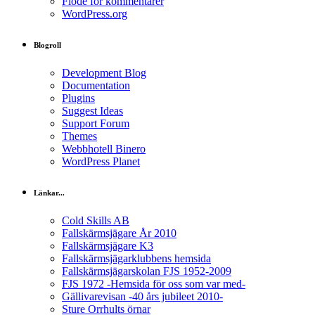
Flöde för kommentarer
WordPress.org
Blogroll
Development Blog
Documentation
Plugins
Suggest Ideas
Support Forum
Themes
Webbhotell Binero
WordPress Planet
Länkar...
Cold Skills AB
Fallskärmsjägare År 2010
Fallskärmsjägare K3
Fallskärmsjägarklubbens hemsida
Fallskärmsjägarskolan FJS 1952-2009
FJS 1972 -Hemsida för oss som var med-
Gällivarevisan -40 års jubileet 2010-
Sture Orrhults örnar