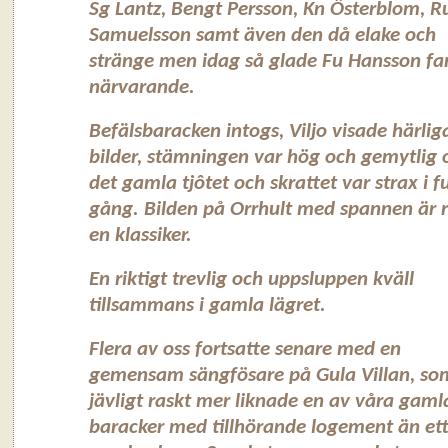
Sg Lantz, Bengt Persson, Kn Österblom, 
Samuelsson samt även den då elake och
stränge men idag så glade Fu Hansson fa
närvarande.
Befälsbaracken intogs, Viljo visade härlig
bilder, stämningen var hög och gemytlig 
det gamla tjôtet och skrattet var strax i fu
gång. Bilden på Orrhult med spannen är 
en klassiker.
En riktigt trevlig och uppsluppen kväll
tillsammans i gamla lägret.
Flera av oss fortsatte senare med en
gemensam sängfösare på Gula Villan, so
jävligt raskt mer liknade en av våra gaml
baracker med tillhörande logement än et