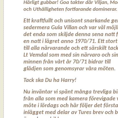
Härligt gubbar! Goa takter där Viljan, Mo
och Uthålligheten fortfarande dominerar.
Ett kraftfullt och unisont snarkande ge
sedermera Gula Villan och var väl möjli
det enda som skiljde denna sena natt 
en natt i lägret anno 1970/71. Ett stort
till alla närvarande och ett särskilt tack 
Lt Vemdal som med sin närvaro och si
minnen från vårt år 70/71 bidrar till
glädjen som genomsyrar våra möten.
Tack ska Du ha Harry!
Nu inväntar vi spänt många trevliga bi
från alla som med kamera förevigade 
möte i lördags och här följer det först
inlägget med delar av Tures brev och b