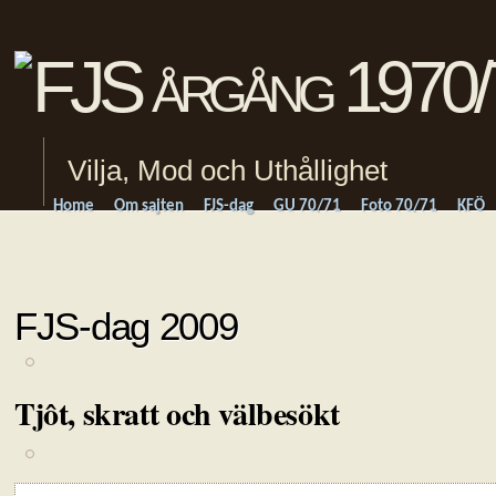
Vilja, Mod och Uthållighet
Home
Om sajten
FJS-dag
GU 70/71
Foto 70/71
KFÖ
FJS-dag 2009
Tjôt, skratt och välbesökt