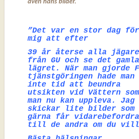
även hans bilder.
”Det var en stor dag fö
mig att efter
39 år återse alla jägar
från GU och se det gaml
lägret. När man gjorde 
tjänstgöringen hade man
inte tid att beundra
utsikten vid Vättern so
man nu kan uppleva. Jag
skickar lite bilder som
gärna får vidarebefordr
till de andra om du vil
Bästa hälsningar