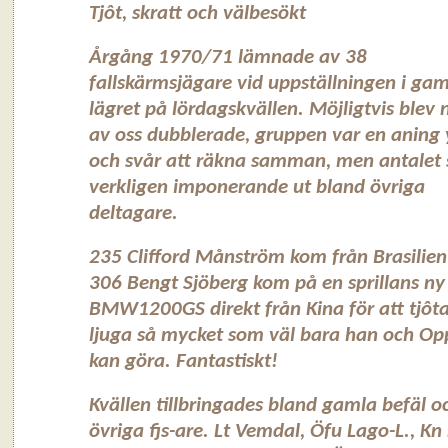
Tjôt, skratt och välbesökt
Årgång 1970/71 lämnade av 38
fallskärmsjägare vid uppställningen i ga
lägret på lördagskvällen. Möjligtvis blev
av oss dubblerade, gruppen var en aning 
och svår att räkna samman, men antalet
verkligen imponerande ut bland övriga
deltagare.
235 Clifford Månström kom från Brasilien
306 Bengt Sjöberg kom på en sprillans ny
BMW1200GS direkt från Kina för att tjôt
ljuga så mycket som väl bara han och O
kan göra. Fantastiskt!
Kvällen tillbringades bland gamla befäl o
övriga fjs-are. Lt Vemdal, Öfu Lago-L., Kn