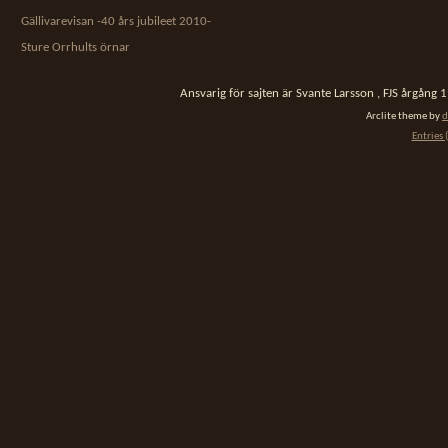
Gällivarevisan -40 års jubileet 2010-
Sture Orrhults örnar
Ansvarig för sajten är Svante Larsson , FJS årgång
Arclite theme by
d
Entries 