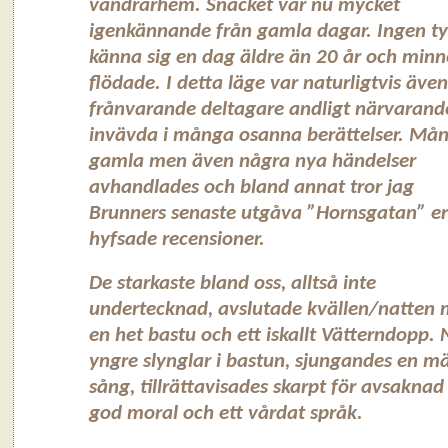
vandrarhem. Snacket var nu mycket
igenkännande från gamla dagar. Ingen ty
känna sig en dag äldre än 20 år och min
flödade. I detta läge var naturligtvis även
frånvarande deltagare andligt närvarand
invävda i många osanna berättelser. Må
gamla men även några nya händelser
avhandlades och bland annat tror jag
Brunners senaste utgåva ”Hornsgatan” er
hyfsade recensioner.
De starkaste bland oss, alltså inte
undertecknad, avslutade kvällen/natten
en het bastu och ett iskallt Vätterndopp.
yngre slynglar i bastun, sjungandes en mä
sång, tillrättavisades skarpt för avsaknad
god moral och ett vårdat språk.