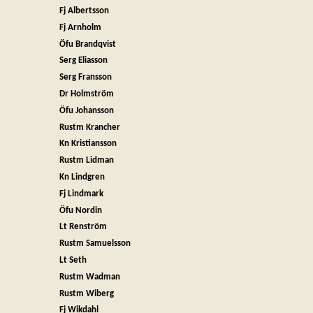
Fj Albertsson
Fj Arnholm
Öfu Brandqvist
Serg Eliasson
Serg Fransson
Dr Holmström
Öfu Johansson
Rustm Krancher
Kn Kristiansson
Rustm Lidman
Kn Lindgren
Fj Lindmark
Öfu Nordin
Lt Renström
Rustm Samuelsson
Lt Seth
Rustm Wadman
Rustm Wiberg
Fj Wikdahl