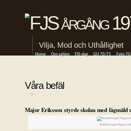
Vilja, Mod och Uthållighet
Home
Om sajten
FJS-dag
GU 70/71
Foto 70
Våra befäl
Major Eriksson styrde skolan med lågmäld o
Skolchef major Magnus Eri