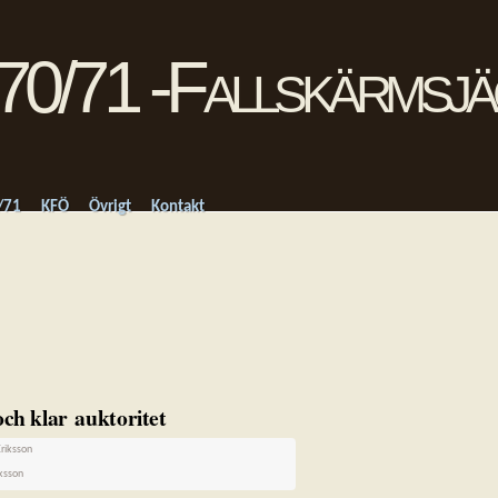
/71
KFÖ
Övrigt
Kontakt
ch klar auktoritet
ksson