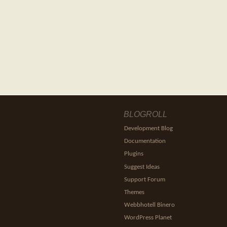
BLOGROLL
Development Blog
Documentation
Plugins
Suggest Ideas
Support Forum
Themes
Webbhotell Binero
WordPress Planet