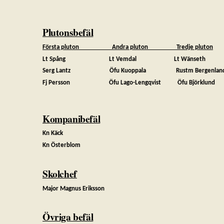
Plutonsbefäl
Första pluton Andra pluton Tredje pluton
Lt Spång Lt Vemdal Lt Wäns
Serg Lantz Öfu Kuoppala Rustm Bergenlan
Fj Persson Öfu Lago-Lengqvist Öfu Björklund
Kompanibefäl
Kn Käck
Kn Österblom
Skolchef
Major Magnus Eriksson
Övriga befäl