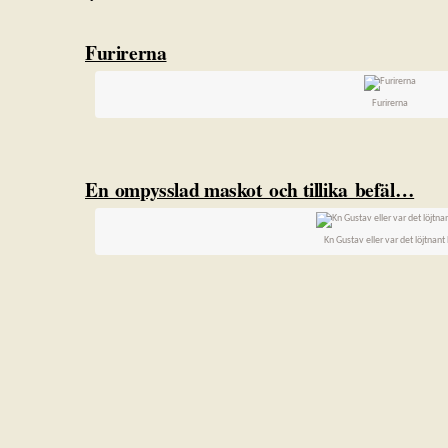
Furirerna
Furirerna
En ompysslad maskot och tillika befäl…
Kn Gustav eller var det löjtnant 