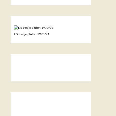
TREDJE PLUTON
FJS tredje pluton 1970/71
LÖJTNANT GUSTAV
”SAM” I DC-3