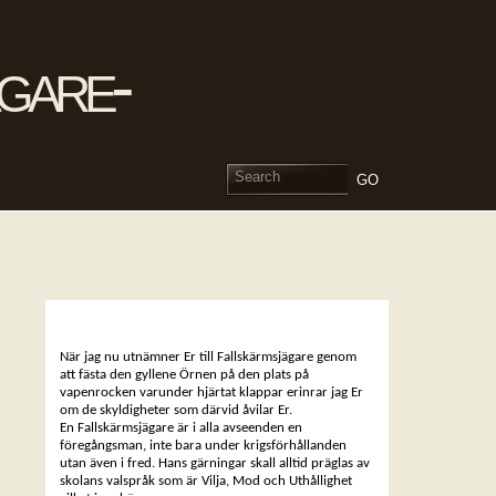
ÖRNPARAD
När jag nu utnämner Er till Fallskärmsjägare genom
att fästa den gyllene Örnen på den plats på
vapenrocken varunder hjärtat klappar erinrar jag Er
om de skyldigheter som därvid åvilar Er.
En Fallskärmsjägare är i alla avseenden en
föregångsman, inte bara under krigsförhållanden
utan även i fred. Hans gärningar skall alltid präglas av
skolans valspråk som är Vilja, Mod och Uthållighet