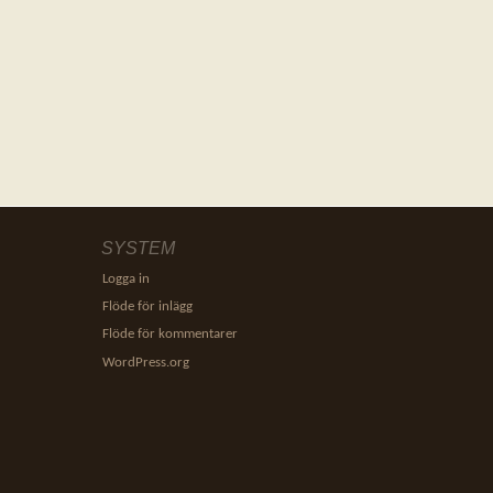
SYSTEM
Logga in
Flöde för inlägg
Flöde för kommentarer
WordPress.org