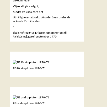
vilket innebär
Viljan att göra något,
Modet att våga göra det,
Uthålligheten att orka göra det även under de
svåraste förhållanden.
*
Skolchef Magnus Eriksson utnämner oss till
Fallskärmsjägare i september 1970
FÖRSTA PLUTON
FJS första pluton 1970/71
ANDRA PLUTON
FJS andra pluton 1970/71