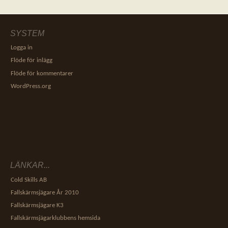
SYSTEM
Logga in
Flöde för inlägg
Flöde för kommentarer
WordPress.org
LÄNKAR...
Cold Skills AB
Fallskärmsjägare År 2010
Fallskärmsjägare K3
Fallskärmsjägarklubbens hemsida