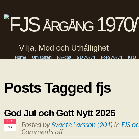
Vilja, Mod och Uthållighet
Home
Om sajten
FJS-dag
GU 70/71
Foto 70/71
KFÖ
Posts Tagged fjs
God Jul och Gott Nytt 2025
DEC
Posted by
Svante Larsson (201)
in
FJS o
19
Comments off