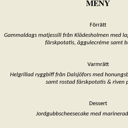
MENY
.
Förrätt
Gammaldags matjessill från Klädesholmen med lagr
färskpotatis, äggulecréme samt b
Varmrätt
Helgrillad ryggbiff från Dalsjöfors med honung
samt rostad färskpotatis & riven
Dessert
Jordgubbscheesecake med marinerad
.