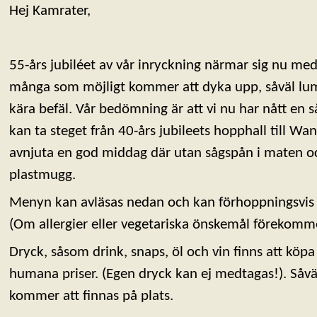
Hej Kamrater,
55-års jubiléet av vår inryckning närmar sig nu med st
många som möjligt kommer att dyka upp, såväl l
kära befäl. Vår bedömning är att vi nu har nått en s
kan ta steget från 40-års jubileets hopphall till Wa
avnjuta en god middag där utan sågspån i maten och
plastmugg.
Menyn kan avläsas nedan och kan förhoppningsvis fa
(Om allergier eller vegetariska önskemål förekomm
Dryck, såsom drink, snaps, öl och vin finns att köpa p
humana priser. (Egen dryck kan ej medtagas!). Såv
kommer att finnas på plats.