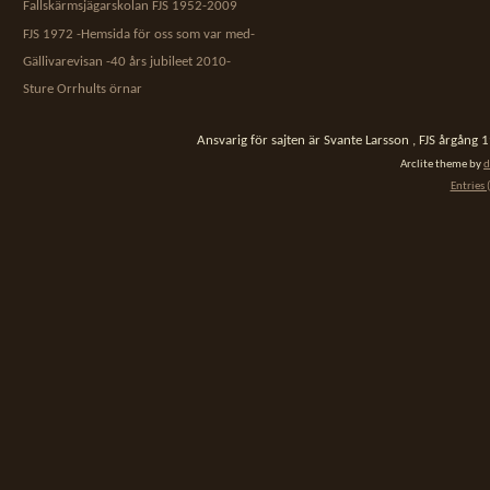
Fallskärmsjägarskolan FJS 1952-2009
FJS 1972 -Hemsida för oss som var med-
Gällivarevisan -40 års jubileet 2010-
Sture Orrhults örnar
Ansvarig för sajten är Svante Larsson , FJS årgång
Arclite theme by
d
Entries 