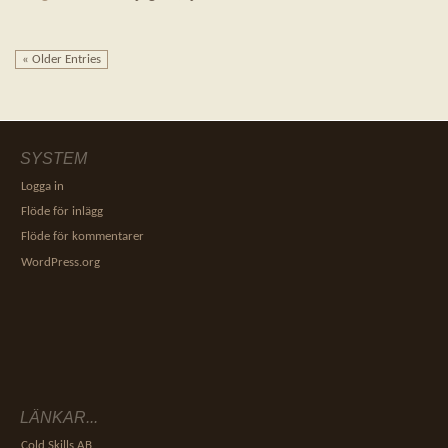
« Older Entries
SYSTEM
Logga in
Flöde för inlägg
Flöde för kommentarer
WordPress.org
LÄNKAR...
Cold Skills AB