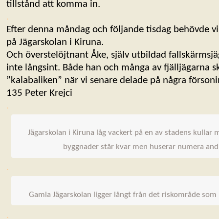
tillstånd att komma in.
.
Efter denna måndag och följande tisdag behövde vi 
på Jägarskolan i Kiruna.
Och överstelöjtnant Åke, själv utbildad fallskärmsjä
inte långsint. Både han och många av fjälljägarna s
”kalabaliken” när vi senare delade på några försoni
135 Peter Krejci
.
Jägarskolan i Kiruna låg vackert på en av stadens kullar
byggnader står kvar men huserar numera and
.
Gamla Jägarskolan ligger långt från det riskområde som
.