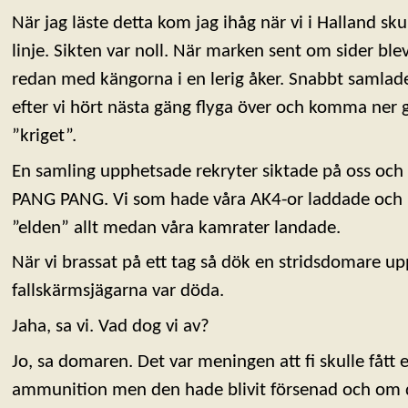
När jag läste detta kom jag ihåg när vi i Halland s
linje. Sikten var noll. När marken sent om sider blev
redan med kängorna i en lerig åker. Snabbt samlad
efter vi hört nästa gäng flyga över och komma ne
”kriget”.
En samling upphetsade rekryter siktade på oss och s
PANG PANG. Vi som hade våra AK4-or laddade och k
”elden” allt medan våra kamrater landade.
När vi brassat på ett tag så dök en stridsdomare u
fallskärmsjägarna var döda.
Jaha, sa vi. Vad dog vi av?
Jo, sa domaren. Det var meningen att fi skulle fått
ammunition men den hade blivit försenad och om