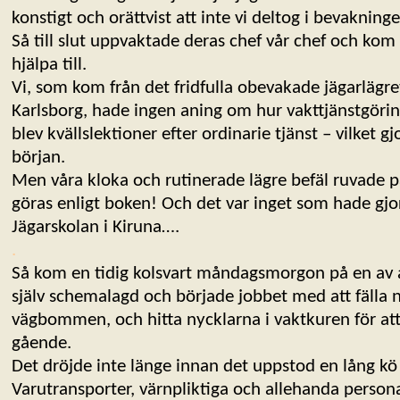
konstigt och orättvist att inte vi deltog i bevakning
Så till slut uppvaktade deras chef vår chef och kom 
hjälpa till.
Vi, som kom från det fridfulla obevakade jägarlägret
Karlsborg, hade ingen aning om hur vakttjänstgöring
blev kvällslektioner efter ordinarie tjänst – vilket g
början.
Men våra kloka och rutinerade lägre befäl ruvade 
göras enligt boken! Och det var inget som hade gjor
Jägarskolan i Kiruna….
.
Så kom en tidig kolsvart måndagsmorgon på en av år
själv schemalagd och började jobbet med att fälla n
vägbommen, och hitta nycklarna i vaktkuren för att
gående.
Det dröjde inte länge innan det uppstod en lång kö p
Varutransporter, värnpliktiga och allehanda personal