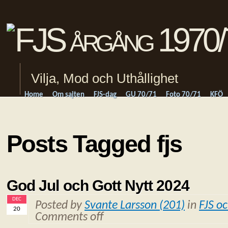
Vilja, Mod och Uthållighet
Home
Om sajten
FJS-dag
GU 70/71
Foto 70/71
KFÖ
Posts Tagged fjs
God Jul och Gott Nytt 2024
DEC
Posted by
Svante Larsson (201)
in
FJS o
20
Comments off