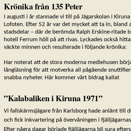
Krönika från 135 Peter
I augusti i år stannade vi till på Jägarskolan i Kirun
Lofoten. Efter 52 år var det mycket att ta in, bland 
stadsdelar – där de berömda Ralph Erskine-ritade 
hotell Ferrum höll på att rivas. Lyckades också hitt
väckte minnen och resulterade i följande krönika:
.
Har noterat att de stora moderna mediehusen börj
långläsning för att motverka all pågående snuttifier
snabba nyheter. Här kommer vårt bidrag kallat
.
”Kalabaliken i Kiruna 1971”
Vi fallskärmsjägare från Karlsborg hade anlänt till
och fick inkvartering på övervåningen i fjälljägarn
Efter några dagar började fjälljägarna bli sura efter