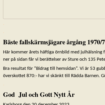
.
.
Bäste fallskärmsjägare årgång 1970/
Här kommer årets häftiga örnbild med julhälsning f
ner på sidan får vi berättelser av Sture och 135 Peter
Bra resultat för ”Bidrag till hemsidan”. Vi är 53 gu
överskottet 870:- har vi skänkt till Rädda Barnen. G
.
God Jul och Gott Nytt År
Karlsborg den 20 december 2023