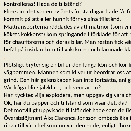
kontrolleras! Hade de tillstånd?
Eftersom det var en av årets första dagar hade få, fö
kommit på att eller hunnit förnya sina tillstånd.
Mattransporterna räddades av att matmor (som vi 
kökets kokkonst) kom springande i förkläde för att
för chaufförerna och deras bilar. Men resten fick vä
befäl på insidan kom till vaktkuren och lämnade kl
.
Plötsligt bryter sig en bil ur den långa kön och kör f
vägbommen. Mannen som kliver ur beordrar oss a
grind. Den här galenskapen kan inte fortsätta, enl
Vår fråga blir självklart; och vem är du?
Han tycktes vilja explodera, men uppgav sig vara ch
Ok, har du papper och tillstånd som visar det, då?
Det motvilligt uppvisade tillståndet hade som de fl
Överstelöjtnant Åke Clarence Jonsson ombads åka in
ringa till vår chef som nu var den ende, enligt ”b