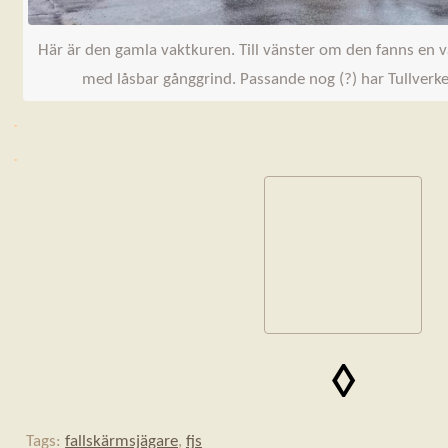
Här är den gamla vaktkuren. Till vänster om den fanns en v
med låsbar gånggrind. Passande nog (?) har Tullver
.
.
◊
Tags:
fallskärmsjägare
,
fjs