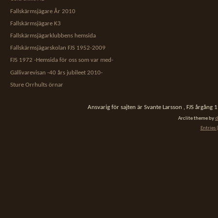
Fallskärmsjägare År 2010
Fallskärmsjägare K3
Fallskärmsjägarklubbens hemsida
Fallskärmsjägarskolan FJS 1952-2009
FJS 1972 -Hemsida för oss som var med-
Gällivarevisan -40 års jubileet 2010-
Sture Orrhults örnar
Ansvarig för sajten är Svante Larsson , FJS årgång
Arclite theme by
d
Entries 